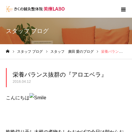
スタッフ ブログ
スタッフ ブログ
スタッフ 廣田 愛のブログ
栄養バランス抜群の『アロエベラ』
ホーム
栄養バランス抜群の『アロエベラ』
2016.04.12
こんにちは
昨晩切り干し大根の煮物をしたおかげで今日は朝からお