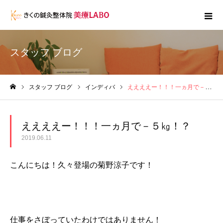
スタッフ ブログ
スタッフ ブログ
インディバ
ええええー！！！一ヵ月で－５㎏！？
ホーム
ええええー！！！一ヵ月で－５㎏！？
2019.06.11
こんにちは！久々登場の菊野涼子です！
仕事をさぼっていたわけではありません！