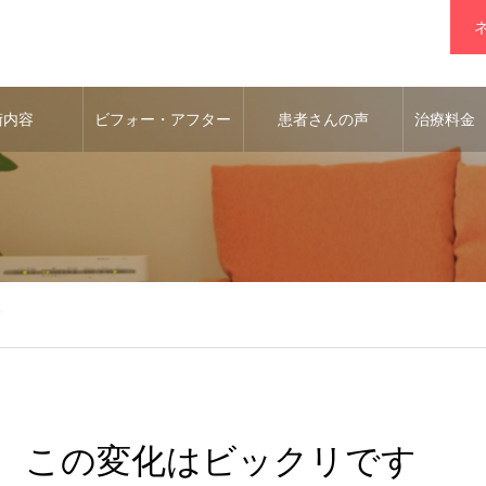
術内容
ビフォー・アフター
患者さんの声
治療料金
す
この変化はビックリです