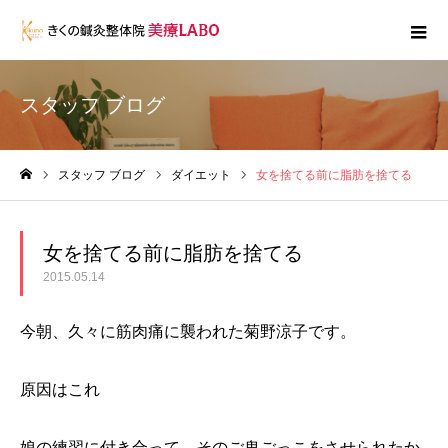
スタッフ ブログ
スタッフ ブログ
ダイエット
女を捨てる前に脂肪を捨てる
ホーム
女を捨てる前に脂肪を捨てる
2015.05.14
今朝、久々に筋肉痛に襲われた菊野涼子です。
原因はこれ
娘の練習に付き合って、そのご鬼ごっこをさせられたか