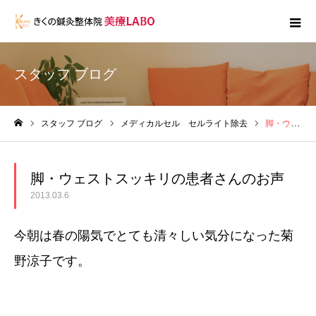
スタッフ ブログ
スタッフ ブログ
メディカルセル セルライト除去
脚・ウェストスッキリの患者さんのお声
ホーム
脚・ウェストスッキリの患者さんのお声
2013.03.6
今朝は春の陽気でとても清々しい気分になった菊
野涼子です。