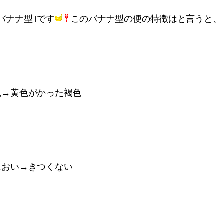
｢バナナ型｣です
このバナナ型の便の特徴はと言うと
色→黄色がかった褐色
におい→きつくない