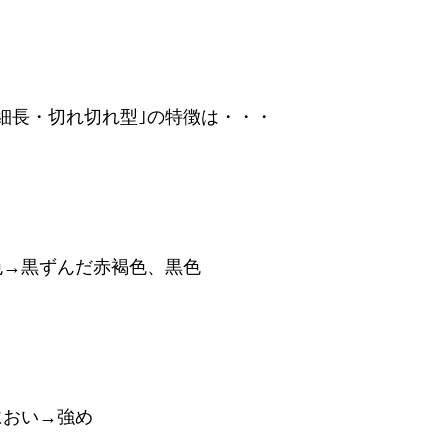
｢細長・切れ切れ型｣の特徴は・・・
色→黒ずんだ赤褐色、黒色
におい→強め