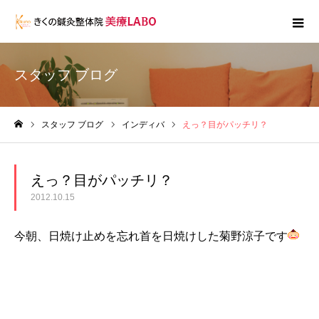
スタッフ ブログ
スタッフ ブログ
インディバ
えっ？目がパッチリ？
ホーム
えっ？目がパッチリ？
2012.10.15
今朝、日焼け止めを忘れ首を日焼けした菊野涼子です