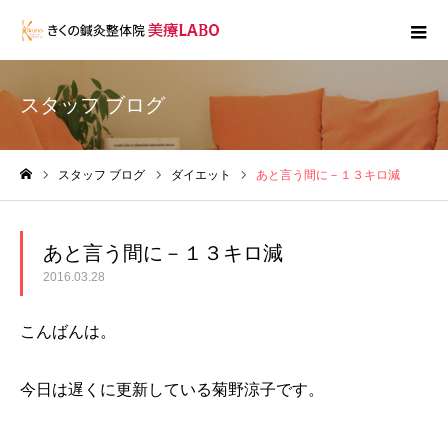
スタッフ ブログ
スタッフ ブログ
ダイエット
あと言う間に－１３キロ減
ホーム
あと言う間に－１３キロ減
2016.03.28
こんばんは。
今日は遅くに更新している菊野涼子です。