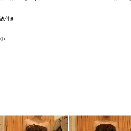
解説付き
例①