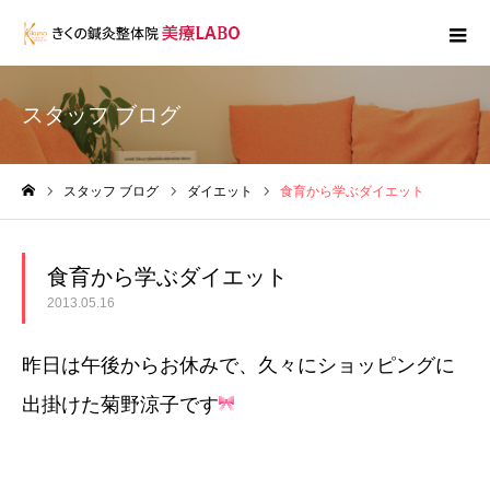
スタッフ ブログ
スタッフ ブログ
ダイエット
食育から学ぶダイエット
ホーム
食育から学ぶダイエット
2013.05.16
昨日は午後からお休みで、久々にショッピングに
出掛けた菊野涼子です