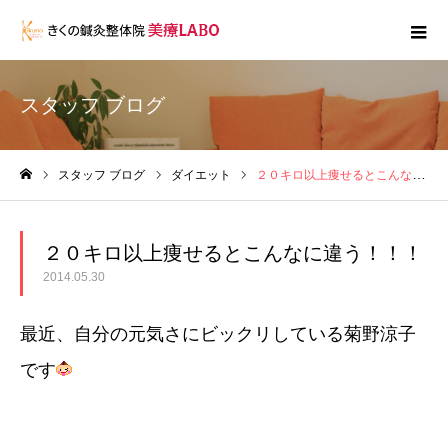
スタッフ ブログ
スタッフ ブログ
ダイエット
２０キロ以上痩せるとこんなに違う！！！
ホーム
２０キロ以上痩せるとこんなに違う！！！
2014.05.30
最近、自分の元気さにビックリしている菊野涼子
です