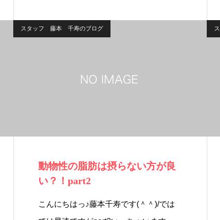
スタッフ 藤本 千寿のブログ
ス
動物性の脂肪は摂らない方が良
い？！part2
こんにちはっ♪藤本千寿です(＾＾)/では