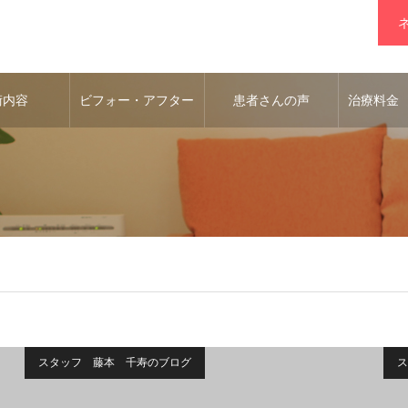
術内容
ビフォー・アフター
患者さんの声
治療料金
スタッフ 藤本 千寿のブログ
ス